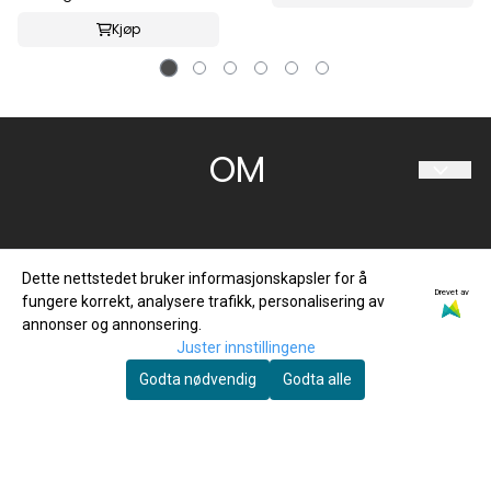
Kjøp
OM
HESTIIA SØRLANDET AS
Travparkveien 30
Dette nettstedet bruker informasjonskapsler for å
4636 KRISTIANSAND S
Drevet av
fungere korrekt, analysere trafikk, personalisering av
annonser og annonsering.
Org. nr. 997 094 034
Juster innstillingene
Tlf:
480 60 063
Godta nødvendig
Godta alle
sorlandet@hestiia.no