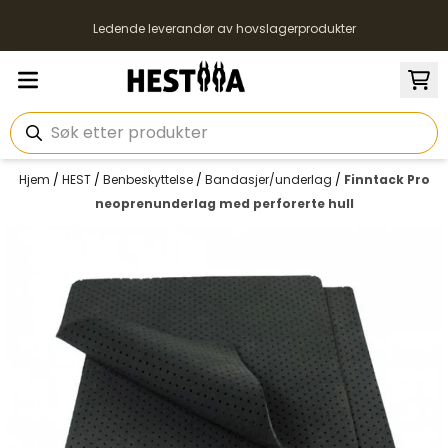
Hopp til innhold
Ledende leverandør av hovslagerprodukter
Hjem
/
HEST
/
Benbeskyttelse
/
Bandasjer/underlag
/
Finntack Pro
neoprenunderlag med perforerte hull