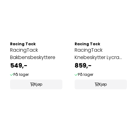
Racing Tack
Racing Tack
RacingTack
RacingTack
Bakbensbeskyttere
Knebeskytter Lycra
549,-
445A/2
859,-
På lager
På lager
Kjøp
Kjøp