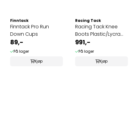
Finntack
Racing Tack
Finntack Pro Run
Racing Tack Knee
Down Cups
Boots Plastic/Lycra
89,-
458A
991,-
På lager
På lager
Kjøp
Kjøp