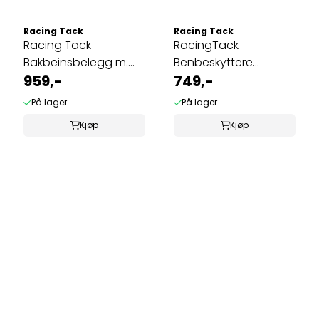
Racing Tack
Racing Tack
Racing Tack
RacingTack
Bakbeinsbelegg m.
Benbeskyttere
flapp 390A
959,-
m/Lyrca
749,-
På lager
På lager
Kjøp
Kjøp