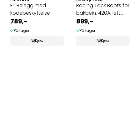
FT Belegg med
Racing Tack Boots for
kodebeskyttelse
bakbein, 420A, lett
789,-
høy ...
899,-
På lager
På lager
Kjøp
Kjøp