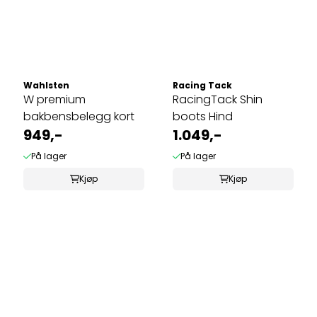
Wahlsten
Racing Tack
W premium
RacingTack Shin
bakbensbelegg kort
boots Hind
949,-
1.049,-
På lager
På lager
Kjøp
Kjøp