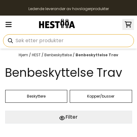
Hopp til innhold
Ledende leverandør av hovslagerprodukter
Hjem
/
HEST
/
Benbeskyttelse
/
Benbeskyttelse Trav
Benbeskyttelse Trav
Beskyttere
Kopper/busser
Filter