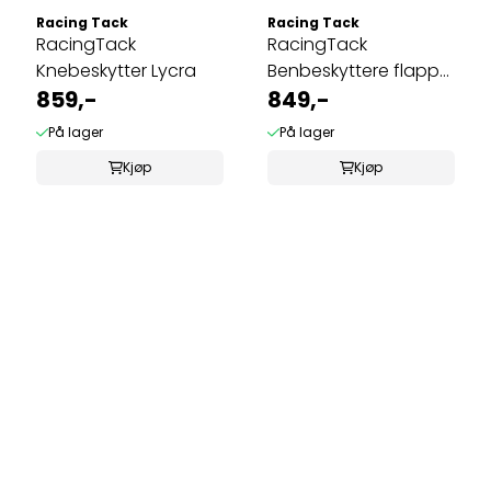
Racing Tack
Racing Tack
RacingTack
RacingTack
Knebeskytter Lycra
Benbeskyttere flapp
859,-
400A Light
849,-
På lager
På lager
Kjøp
Kjøp