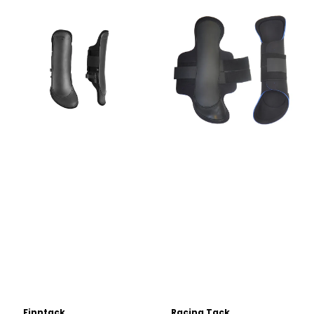
Finntack
Racing Tack