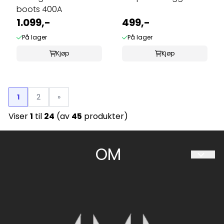
boots 400A
1.099,-
499,-
På lager
På lager
Kjøp
Kjøp
1
2
»
Viser
1
til
24
(av
45
produkter)
OM
HESTIIA SØRLANDET AS
Travparkveien 30
4636 KRISTIANSAND S