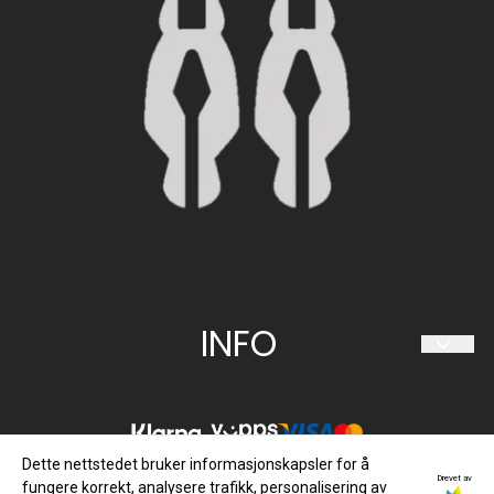
Org. nr. 997 094 034
Tlf:
480 60 063
sorlandet@hestiia.no
INFO
Frakt og retur
Personvern
Dette nettstedet bruker informasjonskapsler for å
Om oss
Drevet av
fungere korrekt, analysere trafikk, personalisering av