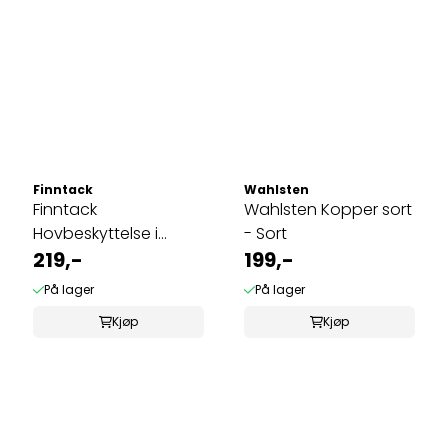
Finntack
Wahlsten
Finntack
Wahlsten Kopper sort
Hovbeskyttelse i
- Sort
gummi med klips -
219,-
199,-
Sort
På lager
På lager
Kjøp
Kjøp