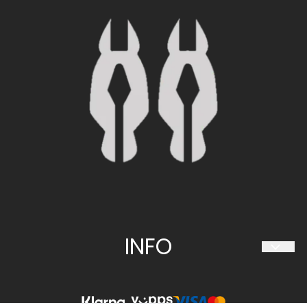
4636 KRISTIANSAND S
Org. nr. 997 094 034
Tlf:
480 60 063
sorlandet@hestiia.no
INFO
Frakt og retur
Personvern