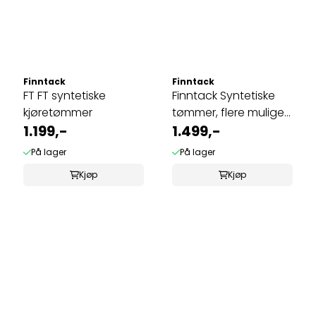
Finntack
Finntack
FT FT syntetiske
Finntack Syntetiske
kjøretømmer
tømmer, flere mulige
1.199,-
grep
1.499,-
På lager
På lager
Kjøp
Kjøp