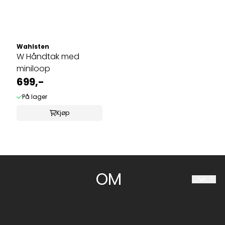
Wahlsten
W Håndtak med
miniloop
699,-
På lager
Kjøp
OM
HESTIIA SØRLANDET AS
Travparkveien 30