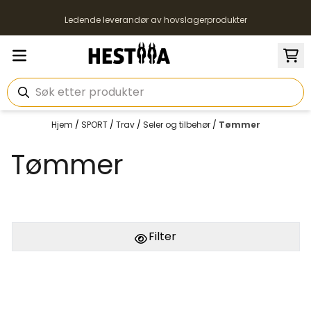
Hopp til innhold
Ledende leverandør av hovslagerprodukter
Hjem
/
SPORT
/
Trav
/
Seler og tilbehør
/
Tømmer
Tømmer
Filter