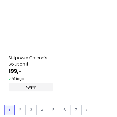
Siulpower Greene's
Solution 1l
199,-
På lager
Kjøp
1
2
3
4
5
6
7
»