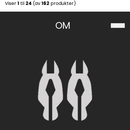
Viser
1
til
24
(av
162
produkter)
OM
HESTIIA SØRLANDET AS
Travparkveien 30
4636 KRISTIANSAND S
Org. nr. 997 094 034
Tlf:
480 60 063
sorlandet@hestiia.no