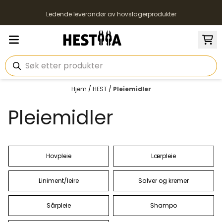
Hopp til innhold
Ledende leverandør av hovslagerprodukter
Hjem
/
HEST
/
Pleiemidler
Pleiemidler
Hovpleie
Lærpleie
Liniment/leire
Salver og kremer
Sårpleie
Shampo