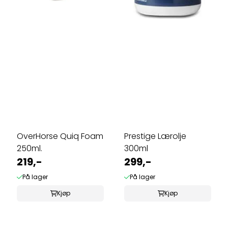
OverHorse Quiq Foam
Prestige Lærolje
250ml.
300ml
219,-
299,-
På lager
På lager
Kjøp
Kjøp