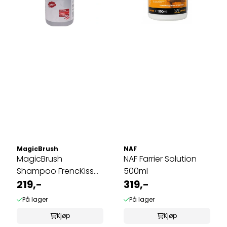
MagicBrush
NAF
MagicBrush
NAF Farrier Solution
Shampoo FrencKiss
500ml
500ml
219,-
319,-
På lager
På lager
Kjøp
Kjøp