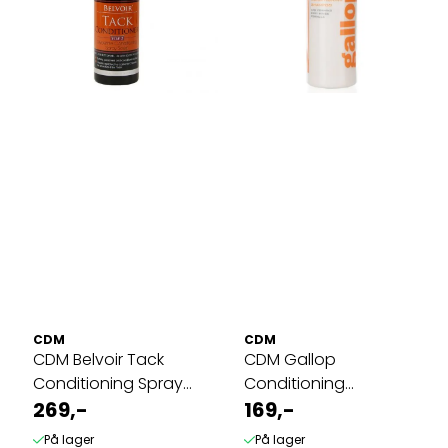
CDM
CDM
CDM Belvoir Tack
CDM Gallop
Conditioning Spray
Conditioning
Step 2
269,-
Shampoo, 500ml
169,-
På lager
På lager