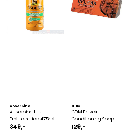
Absorbine
CDM
Absorbine Liquid
CDM Belvoir
Embrocation 475ml
Conditioning Soap
349,-
Bar, 250g - 250g
129,-