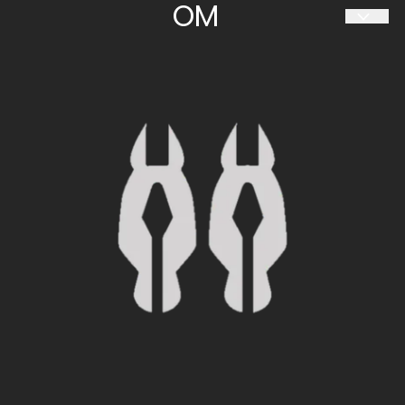
OM
HESTIIA SØRLANDET AS
Travparkveien 30
4636 KRISTIANSAND S
Org. nr. 997 094 034
Tlf:
480 60 063
sorlandet@hestiia.no