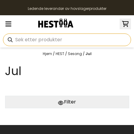
Hopp til innhold
Ledende leverandør av hovslagerprodukter
Hjem
/
HEST
/
Sesong
/
Jul
Jul
Filter