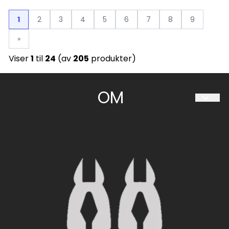
1
2
3
4
5
6
7
8
9
»
Viser
1
til
24
(av
205
produkter)
OM
HESTIIA SØRLANDET AS
Travparkveien 30
4636 KRISTIANSAND S
Org. nr. 997 094 034
Tlf:
480 60 063
sorlandet@hestiia.no