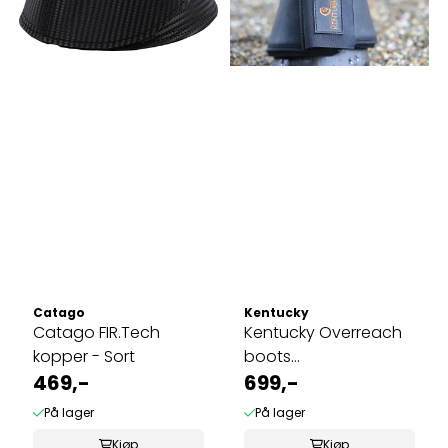
Catago
Kentucky
Catago FIR.Tech
Kentucky Overreach
kopper - Sort
boots
469,-
skinn/sheepskin
699,-
På lager
På lager
Kjøp
Kjøp