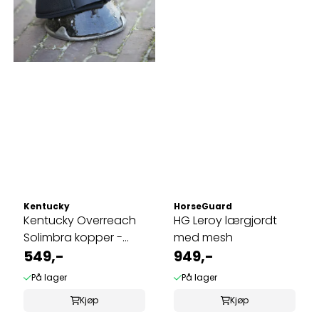
Kentucky
HorseGuard
Kentucky Overreach
HG Leroy lærgjordt
Solimbra kopper -
med mesh
Sort
549,-
949,-
På lager
På lager
Kjøp
Kjøp