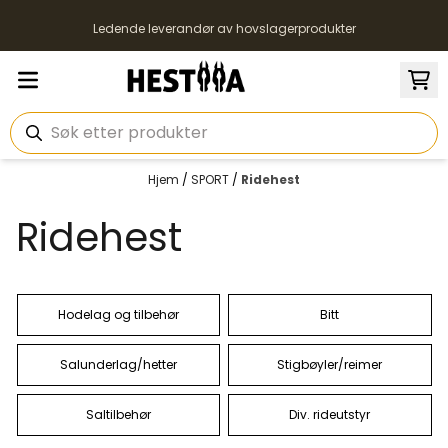
Hopp til innhold
Ledende leverandør av hovslagerprodukter
Hjem
/
SPORT
/
Ridehest
Ridehest
Hodelag og tilbehør
Bitt
Salunderlag/hetter
Stigbøyler/reimer
Saltilbehør
Div. rideutstyr