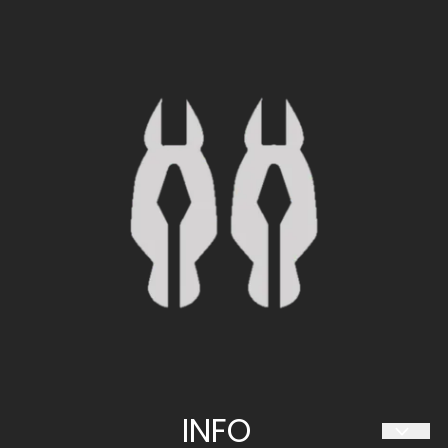
HESTIIA SØRLANDET AS
Travparkveien 30
4636 KRISTIANSAND S
Org. nr. 997 094 034
Tlf:
480 60 063
sorlandet@hestiia.no
INFO