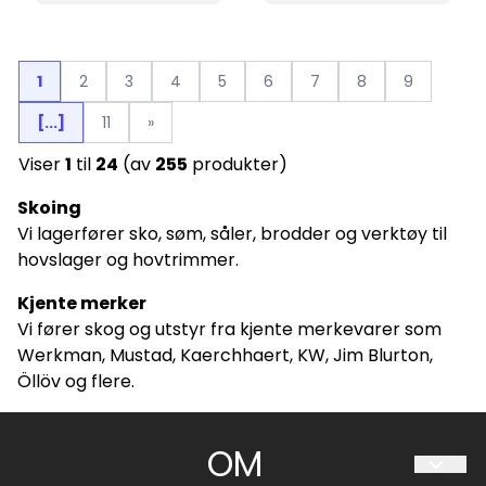
1
2
3
4
5
6
7
8
9
[...]
11
»
Viser
1
til
24
(av
255
produkter)
Skoing
Vi lagerfører sko, søm, såler, brodder og verktøy til
hovslager og hovtrimmer.
Kjente merker
Vi fører skog og utstyr fra kjente merkevarer som
Werkman, Mustad, Kaerchhaert, KW, Jim Blurton,
Öllöv og flere.
OM