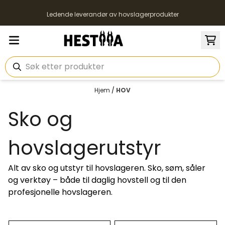
Hopp til innhold
Ledende leverandør av hovslagerprodukter
Hjem
/
HOV
Sko og
hovslagerutstyr
Alt av sko og utstyr til hovslageren. Sko, søm, såler
og verktøy – både til daglig hovstell og til den
profesjonelle hovslageren.